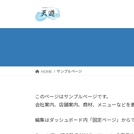
コ
ナ
ン
ビ
テ
ゲ
ン
ー
ツ
シ
へ
ョ
ス
ン
キ
に
ッ
移
プ
動
HOME
サンプルページ
このページはサンプルページです。
会社案内、店舗案内、商材、メニューなどを
編集はダッシュボード内「固定ページ」から